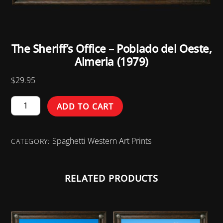
The Sheriff’s Office – Poblado del Oeste,
Almeria (1979)
$
29.95
The
ADD TO CART
Sheriff's
Office
Spaghetti Western Art Prints
-
CATEGORY:
Poblado
del
RELATED PRODUCTS
Oeste,
Almeria
(1979)
quantity